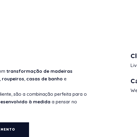
C
Li
 em
transformação de madeiras
,
roupeiros
,
casas de banho
e
C
We
cliente, são a combinação perfeita para o
esenvolvido à medida
a pensar no
AMENTO