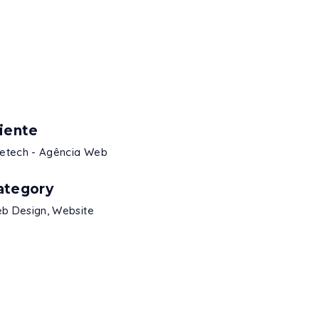
liente
vetech - Agência Web
ategory
b Design, Website