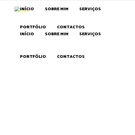
INÍCIO
SOBRE MIM
SERVIÇOS
PORTFÓLIO
CONTACTOS
INÍCIO
SOBRE MIM
SERVIÇOS
Associação de
PORTFÓLIO
CONTACTOS
Municípios de
Terras de Santa
Maria